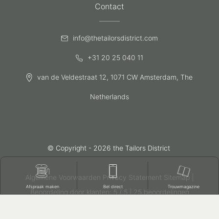
Contact
info@thetailorsdistrict.com
+31 20 25 040 11
van de Veldestraat 12, 1071 CW Amsterdam, The
Netherlands
© Copyright - 2026
the Tailors District
Algemene Voorwaarden
Privacy Statement
Sitemap
|
Afspraak maken
Bel direct
Trouwmagazine
Beoordeling
door klanten:
5
/
5
|
25
beoordelingen