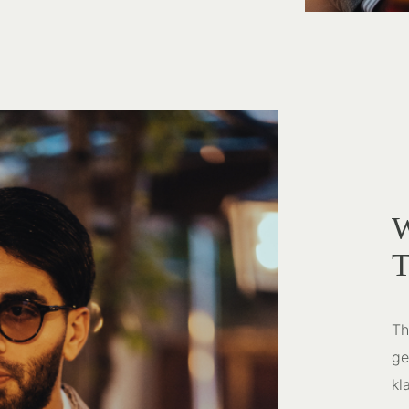
W
T
Th
ge
kl