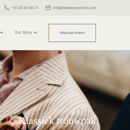
+31 20 25 040 11
info@thetailorsdistrict.com
Our Story
Afspraak maken
Klassiek trouwpak