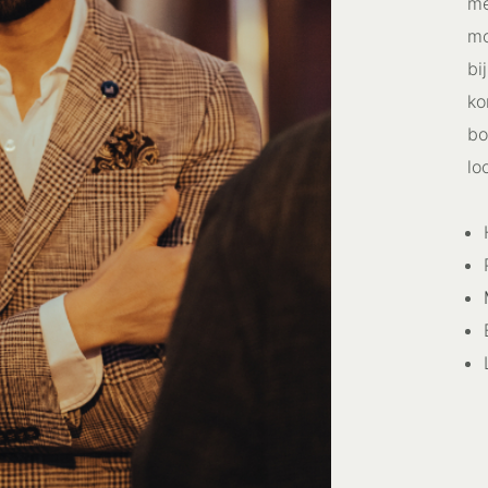
me
mo
bi
ko
bo
lo