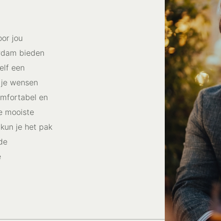
oor jou
erdam bieden
elf een
n je wensen
omfortabel en
de mooiste
kun je het pak
nde
e