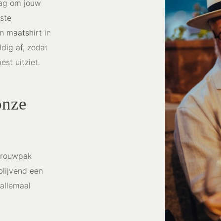
raag om jouw
ste
en
maatshirt
in
ldig af, zodat
est uitziet.
onze
 trouwpak
blijvend een
 allemaal